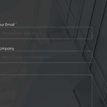
our Email
*
ompany