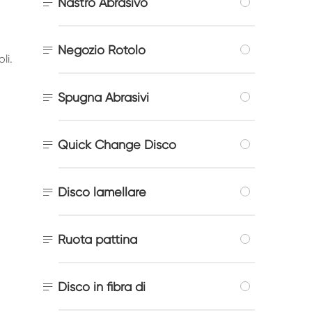

Nastro Abrasivo

Negozio Rotolo
li.

Spugna Abrasivi

Quick Change Disco

Disco lamellare

Ruota pattina

Disco in fibra di