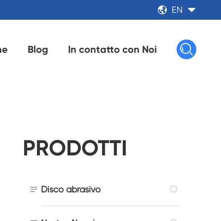
EN



ne
Blog
In contatto con Noi
PRODOTTI

Disco abrasivo