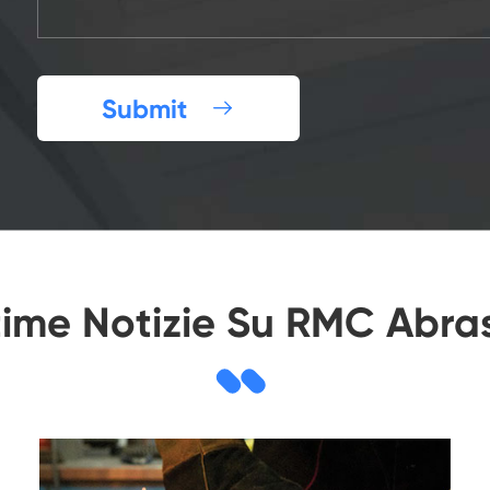
Submit

time Notizie Su RMC Abras