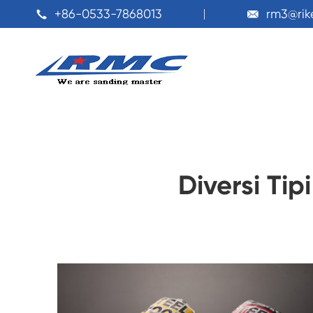
+86-0533-7868013
rm3@ri


Diversi Tip