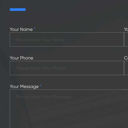
Your Name
*
Y
Your Phone
C
Your Message
*