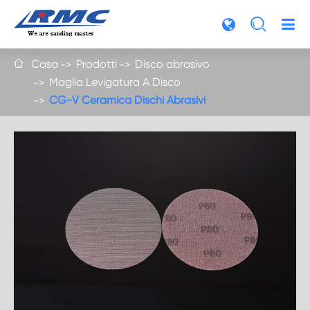

Casa
Prodotti
Disco abrasivo

Maglia Levigatura A Disco
CG-V Ceramica Dischi Abrasivi