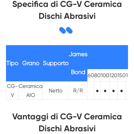
Specifica di CG-V Ceramica
Dischi Abrasivi
James
Tipo
Grano
Supporto
Bond
60
80
100
120
150
180
CG-
Ceramica
Netto
R/R
●
●
●
●
●
V
AlO
Vantaggi di CG-V Ceramica
Dischi Abrasivi