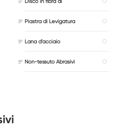

Disco in fibra di

Piastra di Levigatura

Lana d'acciaio

Non-tessuto Abrasivi
ivi