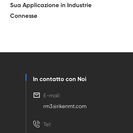
Sua Applicazione in Industrie
Connesse
In contatto con Noi

E-mail:
rm3@rikenmt.com

Tel: