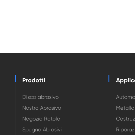
Prodotti
Applic
Disco abrasivo
Automo
Nastro Abrasivo
Metallo
Negozio Rotolo
Costruz
Spugna Abrasivi
Riparaz