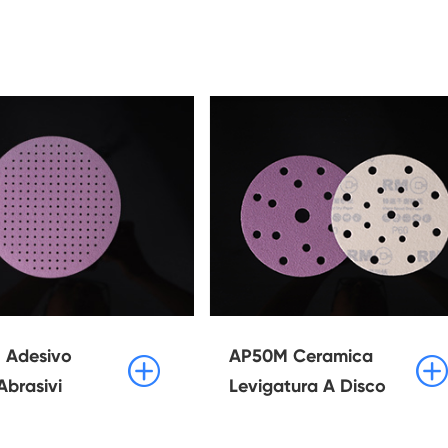
 Adesivo
AP50M Ceramica


Abrasivi
Levigatura A Disco