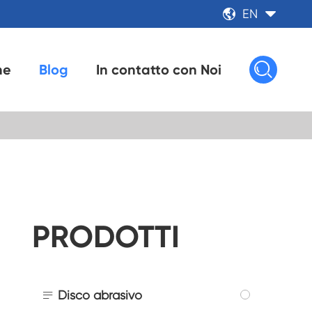
EN



ne
Blog
In contatto con Noi
PRODOTTI

Disco abrasivo