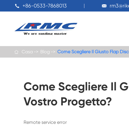
+86-0533-7868013
rm3@ri


Casa
Blog
Come Scegliere Il Giusto Flap Disc

Come Scegliere Il Gi
Vostro Progetto?
Remote service error