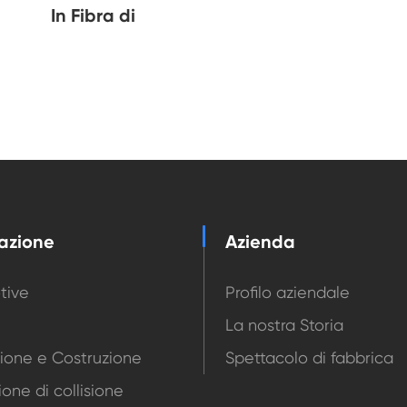
In Fibra di
azione
Azienda
tive
Profilo aziendale
La nostra Storia
ione e Costruzione
Spettacolo di fabbrica
ione di collisione