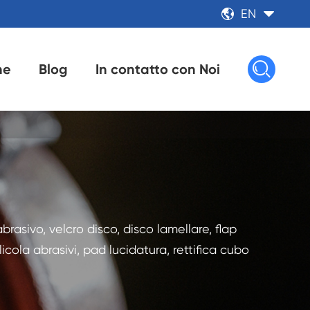
EN



ne
Blog
In contatto con Noi
rasivo, velcro disco, disco lamellare, flap
licola abrasivi, pad lucidatura, rettifica cubo