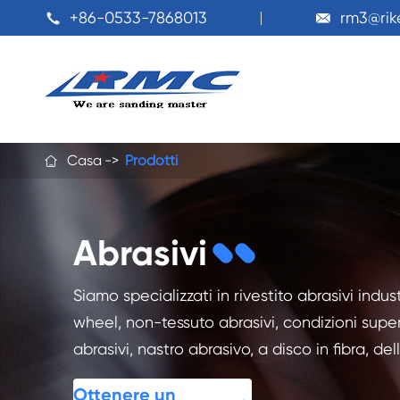
+86-0533-7868013
rm3@ri


Casa
Prodotti

Abrasivi
Siamo specializzati in rivestito abrasivi ind
wheel, non-tessuto abrasivi, condizioni superfi
abrasivi, nastro abrasivo, a disco in fibra, de
Ottenere un