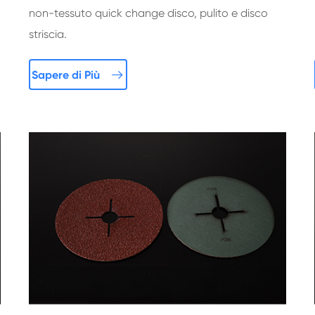
non-tessuto quick change disco, pulito e disco
striscia.

Sapere di Più