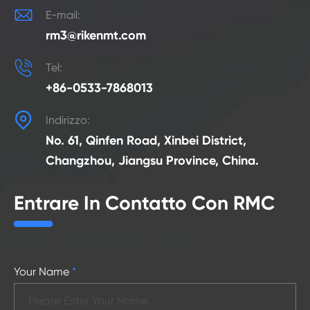

E-mail:
rm3@rikenmt.com

Tel:
+86-0533-7868013

Indirizzo:
No. 61, Qinfen Road, Xinbei District,
Changzhou, Jiangsu Province, China.
Entrare In Contatto Con RMC
Your Name
*