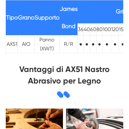
James
Grit
Tipo
Grano
Supporto
Bond
36
40
60
80
100
120
150
Panno
AX51
AlO
R/R
●
●
●
●
●
●
●
(XWT)
Vantaggi di AX51 Nastro
Abrasivo per Legno