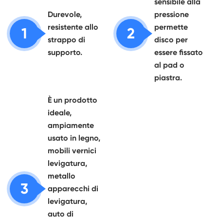
sensibile alla
Durevole,
pressione
resistente allo
permette
1
2
strappo di
disco per
supporto.
essere fissato
al pad o
piastra.
È un prodotto
ideale,
ampiamente
usato in legno,
mobili vernici
levigatura,
metallo
3
apparecchi di
levigatura,
auto di