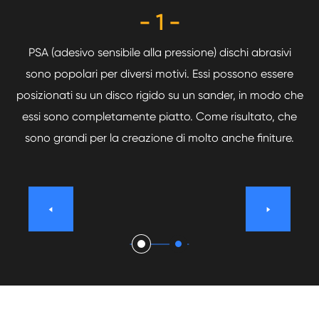
- 1 -
le
PSA (adesivo sensibile alla pressione) dischi abrasivi
Q
le
sono popolari per diversi motivi. Essi possono essere
g
re
posizionati su un disco rigido su un sander, in modo che
u
ace
essi sono completamente piatto. Come risultato, che
gi
sono grandi per la creazione di molto anche finiture.

