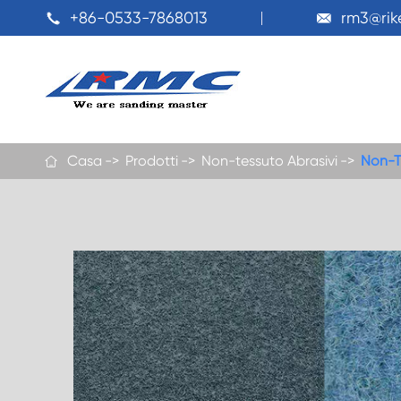
+86-0533-7868013
rm3@ri


Casa
Prodotti
Non-tessuto Abrasivi
Non-T
