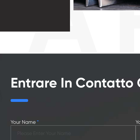
Entrare In Contatt
Your Name
*
Y