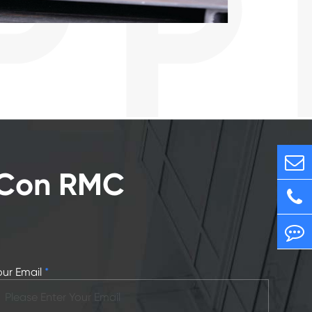
o Con RMC
our Email
*