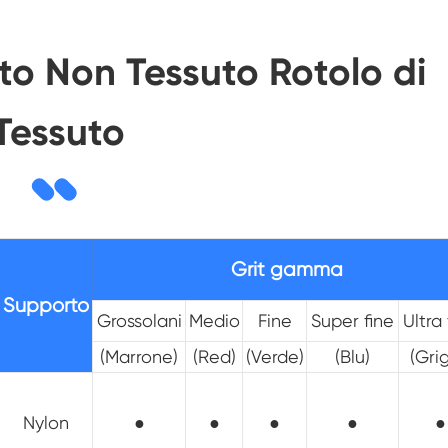
uto Non Tessuto Rotolo di
Tessuto
Grit gamma
Supporto
Grossolani
Medio
Fine
Super fine
Ultra 
(Marrone)
(Red)
(Verde)
(Blu)
(Grig
Nylon
●
●
●
●
●