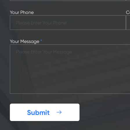
Your Phone
C
Your Message
*
Submit
