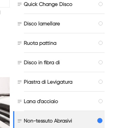

Quick Change Disco
l

Disco lamellare

Ruota pattina

Disco in fibra di

Piastra di Levigatura

Lana d'acciaio

Non-tessuto Abrasivi