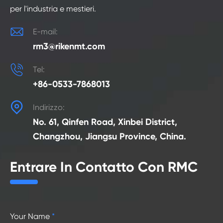
per l'industria e mestieri.

E-mail:
rm3@rikenmt.com

Tel:
+86-0533-7868013

Indirizzo:
No. 61, Qinfen Road, Xinbei District,
Changzhou, Jiangsu Province, China.
Entrare In Contatto Con RMC
Your Name
*