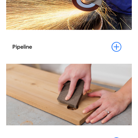

Pipeline