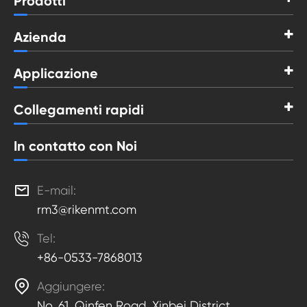
Prodotti
Azienda
Applicazione
Collegamenti rapidi
In contatto con Noi

E-mail:
rm3@rikenmt.com

Tel:
+86-0533-7868013

Aggiungere:
No. 61, Qinfen Road, Xinbei District,